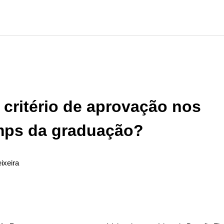
 critério de aprovação nos
ps da graduação?
ixeira
ão seguido por ninguém