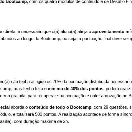
 do Bootcamp
, com os quatro módulos de conteúdo e de Desafio Fin
o direta, é necessário que o(a) aluno(a) atinja o
aproveitamento mí
tribuídos ao longo do Bootcamp, ou seja, a pontuação final deve ser i
no(a) não tenha atingido os 70% da pontuação distribuída necessári
tcamp, mas tenha feito o
mínimo de 40% dos pontos
, poderá reali
 forma gratuita, para recuperar sua pontuação e obter aprovação no 
ecial
aborda o
conteúdo de todo o Bootcamp
, com 28 questões, 
dulo, e totalizará 500 pontos. A realização acontece de forma síncr
rasília), com duração máxima de 2h.