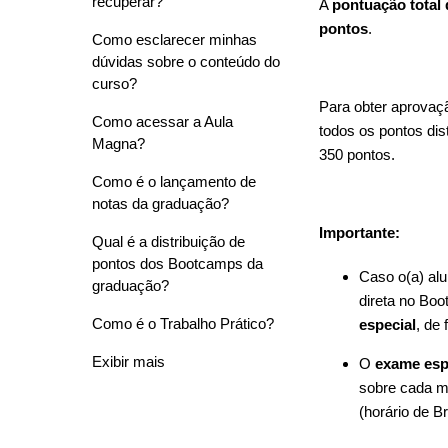
recuperar?
A
pontuação total
pontos
.
Como esclarecer minhas
dúvidas sobre o conteúdo do
curso?
Para obter aprovaçã
Como acessar a Aula
todos os pontos dis
Magna?
350 pontos.
Como é o lançamento de
notas da graduação?
Importante:
Qual é a distribuição de
pontos dos Bootcamps da
Caso o(a) alu
graduação?
direta no Boo
Como é o Trabalho Prático?
especial
, de
Exibir mais
O
exame esp
sobre cada mó
(horário de B