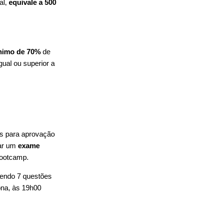
al,
equivale a 500
nimo de 70%
de
gual ou superior a
os para aprovação
zar um
exame
Bootcamp.
sendo 7 questões
ona, às 19h00