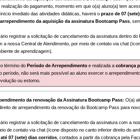
realização do pagamento, momento em que o(a) aluno(a) tem aces
nício imediato das atividades didáticas, haverá o
prazo de 07 (sete)
e
arrependimento da aquisição da assinatura Bootcamp Pass
, se
ário registrar a solicitação de cancelamento da assinatura dentro do
a nossa Central de Atendimento, por meio de contato via chat (ícon
 ambiente de aprendizagem).
o término do
Período de Arrependimento
e realizada a
cobrança p
ao período, não será mais possível ao aluno exercer o arrependimento 
evolução ou estorno.
ependimento
da renovação
da Assinatura Bootcamp Pass:
O(a) a
ireito de arrependimento da renovação do Bootcamp Pass para novo
ário registrar a solicitação de cancelamento da assinatura com a no
io de contato via chat (ícone disposto no canto inferior direito do am
m
até 07 (sete) dias corridos
, contados a partir da cobrança pela Fa