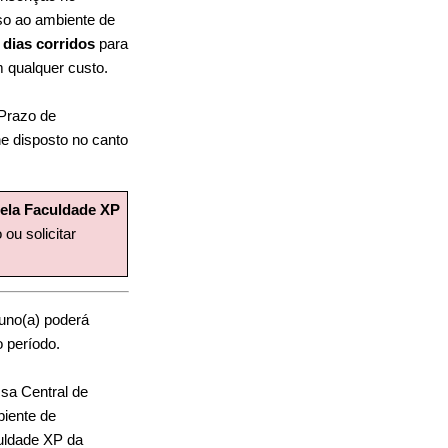
so ao ambiente de
 dias corridos
para
m qualquer custo.
 Prazo de
e disposto no canto
ela Faculdade XP
ou solicitar
luno(a) poderá
 período.
ssa Central de
biente de
culdade XP da