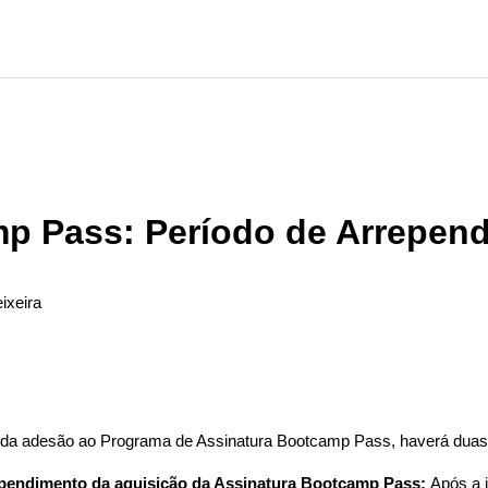
p Pass: Período de Arrepen
ixeira
ão seguido por ninguém
 da adesão ao Programa de Assinatura Bootcamp Pass, haverá duas
ependimento da aquisição da Assinatura Bootcamp Pass:
Após a 