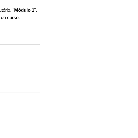
tório, "
Módulo 1
".
s
do curso.