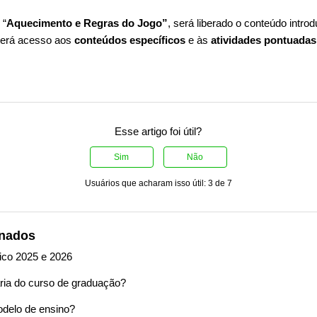
 “
Aquecimento e Regras do Jogo”
, será liberado o conteúdo introdu
 terá acesso aos
conteúdos específicos
e às
atividades pontuada
Esse artigo foi útil?
Sim
Não
Usuários que acharam isso útil: 3 de 7
onados
ico 2025 e 2026
ária do curso de graduação?
delo de ensino?