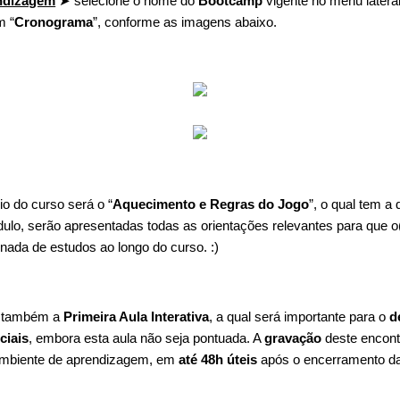
ndizagem
➤ selecione o nome do
Bootcamp
vigente no menu latera
m “
Cronograma
”, conforme as imagens abaixo.
io do curso será o “
Aquecimento e Regras do Jogo
”, o qual tem a
lo, serão apresentadas todas as orientações relevantes para que o(
nada de estudos ao longo do curso. :)
á também a
Primeira Aula Interativa
, a qual será importante para o
d
ciais
, embora esta aula não seja pontuada. A
gravação
deste encont
 ambiente de aprendizagem, em
até 48h úteis
após o encerramento da