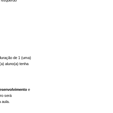
l esquerdo
 duração de 1 (uma)
a) aluno(a) tenha
esenvolvimento
e
ro será
 aula.