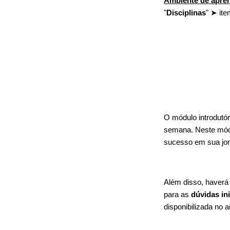
Ambiente de apre
"
Disciplinas
" ➤ ite
O módulo introdutór
semana. Neste módu
sucesso em sua jor
Além disso, haver
para as
dúvidas ini
disponibilizada no