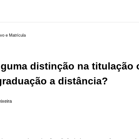
vo e Matrícula
lguma distinção na titulação 
graduação a distância?
ixeira
ão seguido por ninguém