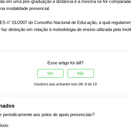
obtida em uma pós-graduação a distância é a mesma se for comparad
na modalidade presencial.
S n° 01/2007 do Conselho Nacional de Educação, a qual regulamen
faz distinção em relação à metodologia de ensino utilizada pela Insti
Esse artigo foi útil?
Sim
Não
Usuários que acharam isso útil: 8 de 10
onados
r periodicamente aos polos de apoio presenciais?
luno