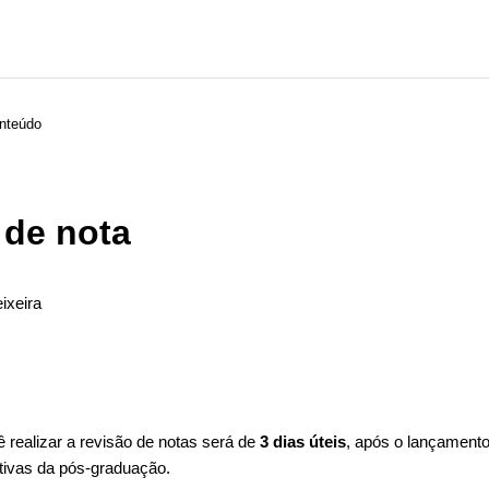
onteúdo
 de nota
ixeira
ão seguido por ninguém
 realizar a revisão de notas será de
3 dias úteis
, após o lançamento
ativas da pós-graduação.