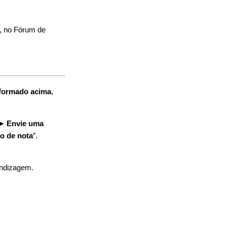
, no Fórum de
nformado acima
,
) ➤
Envie uma
o de nota
”.
endizagem.