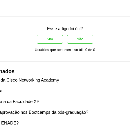
Esse artigo foi útil?
Sim
Não
Usuários que acharam isso útil: 0 de 0
onados
 da Cisco Networking Academy
na
oria da Faculdade XP
de aprovação nos Bootcamps da pós-graduação?
o ENADE?