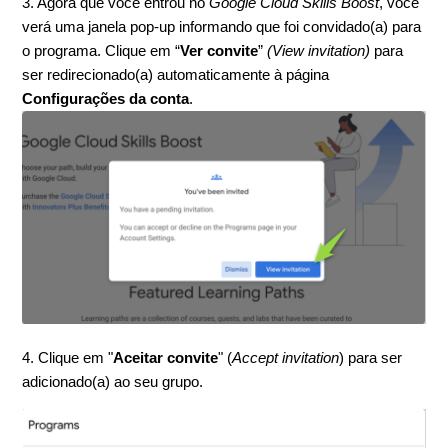
3. Agora que você entrou no
Google Cloud Skills Boost
, você
verá uma janela pop-up informando que foi convidado(a) para
o programa. Clique em “
Ver convite
”
(View invitation)
para
ser redirecionado(a) automaticamente à página
Configurações da conta
.
4. Clique em "
Aceitar convite
" (
Accept invitation
) para ser
adicionado(a) ao seu grupo.