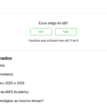
Esse artigo foi útil?
Sim
Não
Usuários que acharam isso útil: 5 de 8
onados
ório
mentares
ico 2025 e 2026
s da AWS Academy
s estágios ao mesmo tempo?