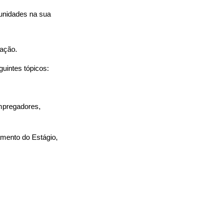
tunidades na sua
uação.
guintes tópicos:
Empregadores,
amento do Estágio,