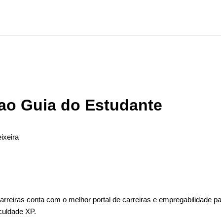
ao Guia do Estudante
ixeira
ão seguido por ninguém
rreiras conta com o melhor portal de carreiras e empregabilidade p
culdade XP.