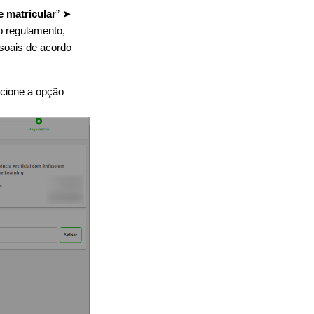
 matricular
” ➤
 o regulamento,
ssoais de acordo
ecione a opção