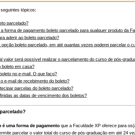
s seguintes tópicos:
eto parcelado?
r a forma de pagamento boleto parcelado para qualquer produto da 
a aderir ao boleto parcelado?
 opção boleto parcelado, em até quantas vezes poderei parcelar o c
ual valor será possível realizar o parcelamento do curso de pós-grad
o boleto em casa?
boleto no e-mail. O que faço?
 o e-mail de recebimento do boleto?
tecipar parcelas do boleto parcelado?
inidas as datas de vencimento dos boletos?
 parcelado?
do é uma forma de pagamento
que a Faculdade XP oferece para os(a
mite parcelar o valor total do curso de pós-graduação em até 24 vez