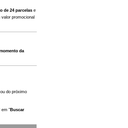
o de 24 parcelas
e
u valor promocional
o momento da
 ou do próximo
r em "
Buscar