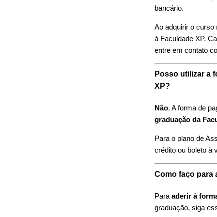
bancário.
Ao adquirir o curso
à Faculdade XP. Cas
entre em contato co
Posso utilizar a
XP?
Não
. A forma de p
graduação da Fac
Para o plano de As
crédito ou boleto à v
Como faço para a
Para
aderir à form
graduação, siga es