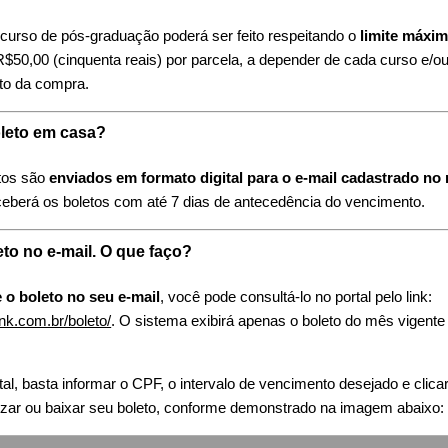
curso de pós-graduação poderá ser feito respeitando o
limite máxim
R$50,00 (cinquenta reais) por parcela, a depender de cada curso e/o
to da compra.
oleto em casa?
etos são
enviados em formato digital para o e-mail cadastrado n
ceberá os boletos com até 7 dias de antecedência do vencimento.
eto no e-mail. O que faço?
 o boleto no seu e-mail
, você pode consultá-lo no portal pelo link:
bank.com.br/boleto/
. O sistema exibirá apenas o boleto do mês vigente
al, basta informar o CPF, o intervalo de vencimento desejado e clica
lizar ou baixar seu boleto, conforme demonstrado na imagem abaixo: