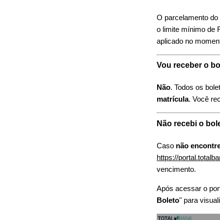
O parcelamento do 
o limite mínimo de 
aplicado no momen
Vou receber o b
Não
. Todos os bol
matrícula
. Você re
Não recebi o bol
Caso
não encontre
https://portal.total
vencimento.
Após acessar o port
Boleto
" para visua