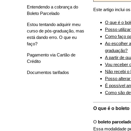
Entendendo a cobrança do
Este artigo inclui o
Boleto Parcelado
O que é o bol
Estou tentando adquirir meu
Posso utiliza
curso de pós-graduação, mas
Como faço par
está dando erro. O que eu
Ao escolher a
faço?
graduação?
Pagamento via Cartão de
A partir de q
Crédito
Vou receber 
Não recebi o 
Documentos tarifados
Posso alterar
É possível an
Como são def
O que é o boleto
O
boleto parcela
Essa modalidade per