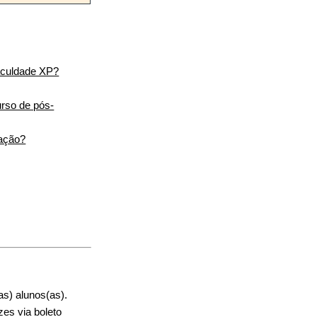
Faculdade XP?
urso de pós-
uação?
s) alunos(as).
es via boleto