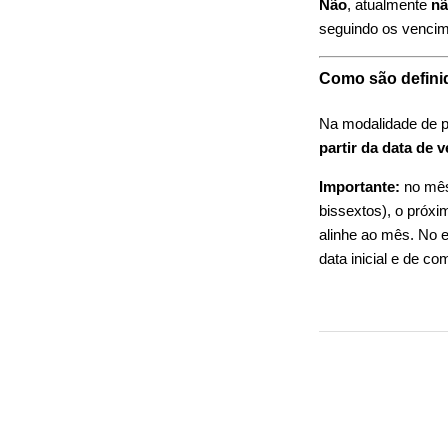
Não
, atualmente
nã
seguindo os vencim
Como são defini
Na modalidade de p
partir da data de 
Importante:
no mês
bissextos), o próxi
alinhe ao mês. No e
data inicial e de co