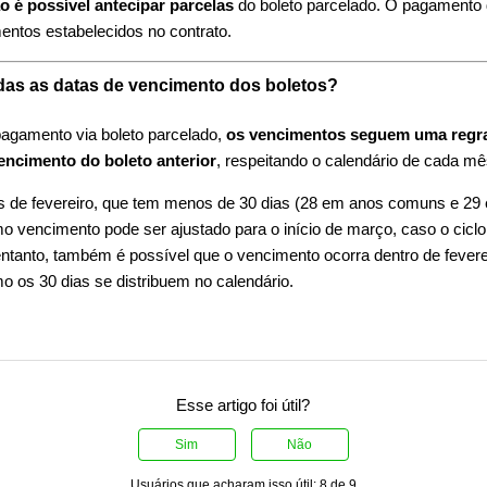
o é possível antecipar parcelas
do boleto parcelado. O pagamento d
entos estabelecidos no contrato.
das as datas de vencimento dos boletos?
agamento via boleto parcelado,
os vencimentos seguem uma regra
vencimento do boleto anterior
, respeitando o calendário de cada mê
 de fevereiro, que tem menos de 30 dias (28 em anos comuns e 29
mo vencimento pode ser ajustado para o início de março, caso o ciclo
ntanto, também é possível que o vencimento ocorra dentro de fevere
mo os 30 dias se distribuem no calendário.
Esse artigo foi útil?
Sim
Não
Usuários que acharam isso útil: 8 de 9