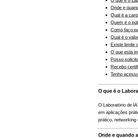
O que é o Lab
Onde e quand
Qual é a carg
Quem é o púb
Como faço pa
Qual é o valo
Existe limite 
O que está in
Posso solicit
Recebo certif
Tenho acesso
O que é o Labora
O Laboratório de IA
em aplicações práti
prático, networking 
Onde e quando a