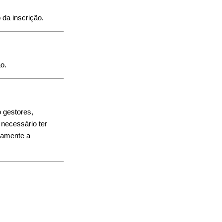
da inscrição.
ão.
o gestores,
 necessário ter
enamente a