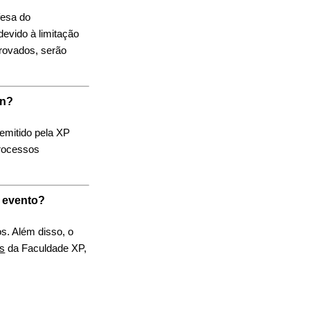
fesa do
devido à limitação
rovados, serão
In?
 emitido pela XP
processos
o evento?
os. Além disso, o
os
da Faculdade XP,