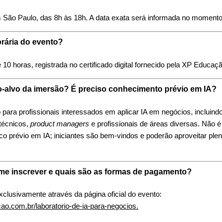
 São Paulo, das 8h às 18h. A data exata será informada no momento 
orária do evento?
 10 horas, registrada no certificado digital fornecido pela XP Educaç
o-alvo da imersão? É preciso conhecimento prévio em IA?
 para profissionais interessados em aplicar IA em negócios, incluind
técnicos,
product managers
e profissionais de áreas diversas. Não é
co prévio em IA; iniciantes são bem-vindos e poderão aproveitar pl
me inscrever e quais são as formas de pagamento?
exclusivamente através da página oficial do evento:
cao.com.br/laboratorio-de-ia-para-negocios.