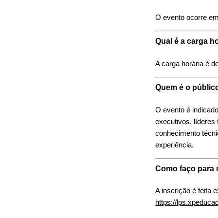
O evento ocorre em
Qual é a carga h
A carga horária é de
Quem é o públic
O evento é indicado
executivos, líderes 
conhecimento técni
experiência.
Como faço para 
A inscrição é feita 
https://lps.xpeduca