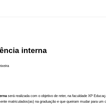
ência interna
ixeira
ão seguido por ninguém
terna
será realizada com o objetivo de reter, na faculdade XP Educaç
mente matriculados(as) na graduação e que queiram mudar para um c