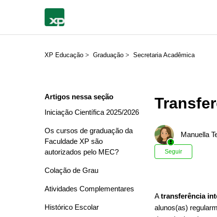
XP Educação
Graduação
Secretaria Acadêmica
Artigos nessa seção
Transfer
Iniciação Científica 2025/2026
Os cursos de graduação da
Manuella Te
Faculdade XP são
Ainda n
autorizados pelo MEC?
Seguir
Colação de Grau
Atividades Complementares
A
transferência in
Histórico Escolar
alunos(as) regular