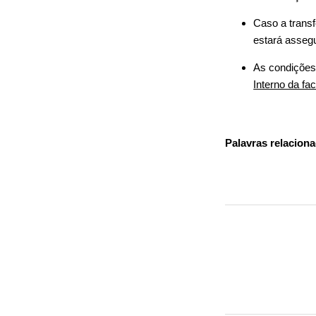
Caso a transf
estará asseg
As condições 
Interno da f
Palavras relaciona