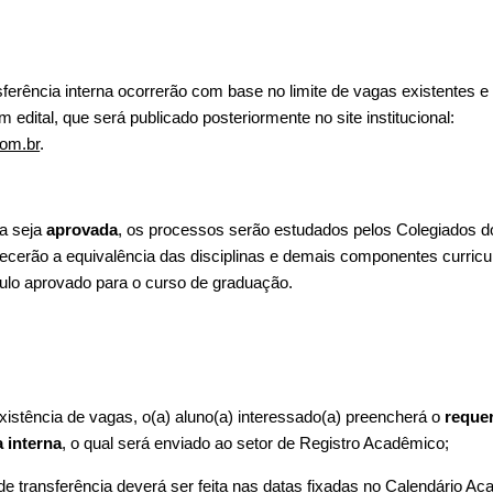
ferência interna ocorrerão com base no limite de vagas existentes e 
 edital, que será publicado posteriormente no site institucional:
om.br
.
a seja
aprovada
, os processos serão estudados pelos Colegiados d
ecerão a equivalência das disciplinas e demais componentes curricu
ículo aprovado para o curso de graduação.
existência de vagas, o(a) aluno(a) interessado(a) preencherá o
reque
a interna
, o qual será enviado ao setor de Registro Acadêmico;
 de transferência deverá ser feita nas datas fixadas no
Calendário Ac