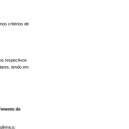
nos critérios de
os respectivos
lares, tendo em
rimento de
adêmico
;