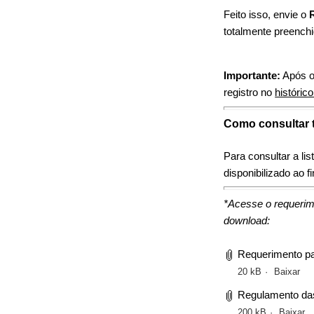
Feito isso, envie o
totalmente preench
Importante:
Após o
registro no
históric
Como consultar 
Para consultar a l
disponibilizado ao fi
*Acesse o requerim
download:
Requerimento pa
20 kB
Baixar
Regulamento das
200 kB
Baixar