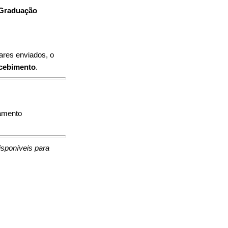
 Graduação
res enviados, o
ecebimento
.
lamento
sponíveis para