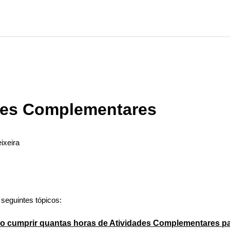
des Complementares
ixeira
ão seguido por ninguém
s seguintes tópicos:
io cumprir quantas horas de Atividades Complementares p