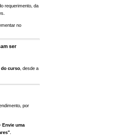
do requerimento, da
es.
lementar no
sam ser
 do curso
, desde a
tendimento, por
 Envie uma
ares"
.