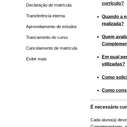
currículo?
Declaração de matrícula
Transferência interna
Quando a e
realizada?
Aproveitamento de estudos
Quem avalia
Trancamento do curso
Complemen
Cancelamento de matrícula
Em qual pe
Exibir mais
utilizadas?
Como solici
Como consu
É necessário cu
Cada aluno(a) deve
Complementares, at