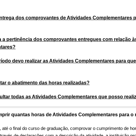
ntrega dos comprovantes de Atividades Complementares p
 a pertinência dos comprovantes entregues com relação à
tares?
ríodo devo realizar as Atividades Complementares para qu
tar o abatimento das horas realizadas?
ltar todas as Atividades Complementares que posso reali
mprir quantas horas de Atividades Complementares para o 
, até o final do curso de graduação, comprovar o cumprimento de ho
ravés de declarações com a descrição da atividade, a instituição p