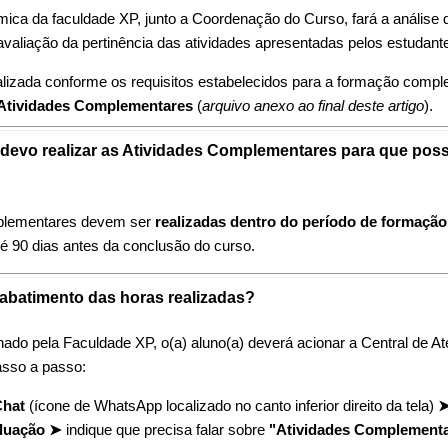
ica da faculdade XP, junto a Coordenação do Curso, fará a análise 
valiação da pertinência das atividades apresentadas pelos estudant
ealizada conforme os requisitos estabelecidos para a formação comp
Atividades Complementares
(
arquivo anexo ao final deste artigo
).
 devo realizar as Atividades Complementares para que pos
plementares devem ser
realizadas dentro do período de formação
té 90 dias antes da conclusão do curso.
 abatimento das horas realizadas?
ado pela Faculdade XP, o(a) aluno(a) deverá acionar a Central de A
asso a passo:
Chat
(ícone de WhatsApp localizado no canto inferior direito da tela)
➤
duação ➤
indique que precisa falar sobre
"Atividades Complement