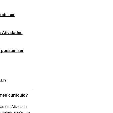
ode ser
s Atividades
e possam ser
zar?
meu currículo?
ras em Atividades
romotora, o número