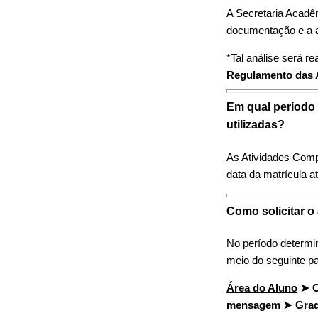
A Secretaria Acadêm
documentação e a a
*Tal análise será r
Regulamento das 
Em qual período
utilizadas?
As Atividades Com
data da matrícula a
Como solicitar o
No período determin
meio do seguinte p
Área do Aluno
➤ 
mensagem ➤ Gra