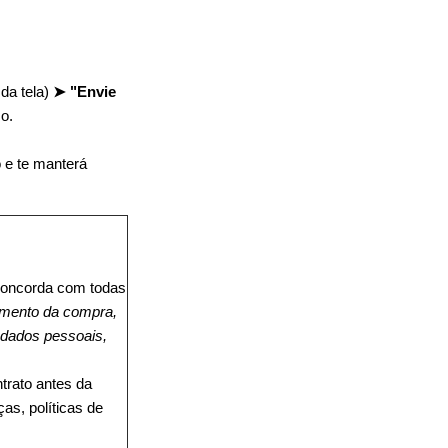
:
 da tela)
➤
"Envie
o.
 e te manterá
 concorda com todas
mento da compra,
 dados pessoais,
trato antes da
as, políticas de