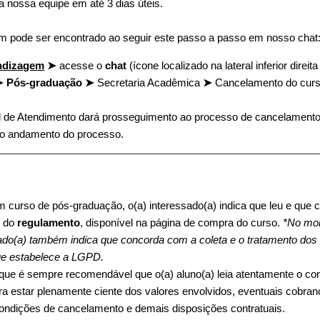
a nossa equipe em até 3 dias úteis.
m pode ser encontrado ao seguir este passo a passo em nosso chat
ndizagem
➤
acesse o
chat
(ícone localizado na lateral inferior direita
 Pós-graduação ➤
Secretaria Acadêmica
➤
Cancelamento do curs
ral de Atendimento dará prosseguimento ao processo de cancelamento
 o andamento do processo.
um curso de pós-graduação, o(a) interessado(a) indica que leu e que
s do
regulamento
, disponível na página de compra do curso.
*No mo
sado(a) também indica que concorda com a coleta e o tratamento dos
ue estabelece a LGPD.
ue é sempre recomendável que o(a) aluno(a) leia atentamente o con
ra estar plenamente ciente dos valores envolvidos, eventuais cobranç
ondições de cancelamento e demais disposições contratuais.