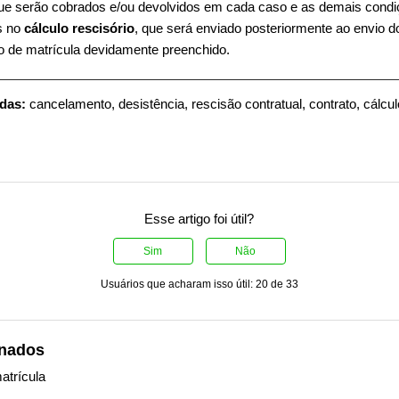
ue serão cobrados e/ou devolvidos em cada caso e as demais condi
s no
cálculo rescisório
, que será enviado posteriormente ao envio d
 de matrícula devidamente preenchido.
adas:
cancelamento, desistência, rescisão contratual, contrato, cálcul
Esse artigo foi útil?
Sim
Não
Usuários que acharam isso útil: 20 de 33
onados
atrícula