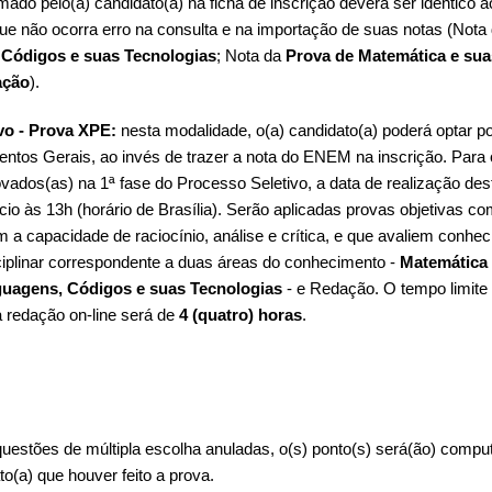
ado pelo(a) candidato(a) na ficha de inscrição deverá ser idêntico ao
ue não ocorra erro na consulta e na importação de suas notas (Nota
 Códigos e suas Tecnologias
; Nota da
Prova de Matemática e sua
ação
).
vo - Prova XPE:
nesta modalidade, o(a) candidato(a) poderá optar po
ntos Gerais, ao invés de trazer a nota do ENEM na inscrição. Para 
vados(as) na 1ª fase do Processo Seletivo, a data de realização des
ício às 13h (horário de Brasília). Serão aplicadas provas objetivas c
 a capacidade de raciocínio, análise e crítica, e que avaliem conhe
ciplinar correspondente a duas áreas do conhecimento -
Matemática 
guagens, Códigos e suas Tecnologias
- e Redação. O tempo limite 
a redação on-line será de
4 (quatro) horas
.
uestões de múltipla escolha anuladas, o(s) ponto(s) será(ão) compu
to(a) que houver feito a prova.