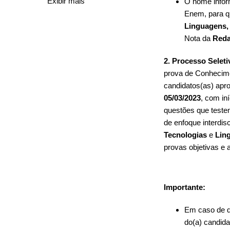
Exibir mais
O nome inform
Enem, para q
Linguagens,
Nota da
Red
2. Processo Seleti
prova de Conhecime
candidatos(as) apro
05/03/2023
, com in
questões que testem
de enfoque interdis
Tecnologias
e
Lin
provas objetivas e 
Importante:
Em caso de q
do(a) candida