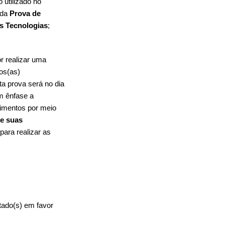
 utilizado no
 da
Prova de
s Tecnologias
;
r realizar uma
os(as)
ta prova será no dia
om ênfase a
cimentos por meio
e suas
para realizar as
tado(s) em favor