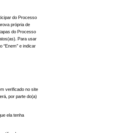
ticipar do Processo
prova própria de
etapas do Processo
atos(as). Para usar
so “Enem” e indicar
 verificado no site
rá, por parte do(a)
ue ela tenha