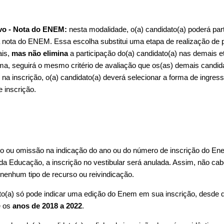
ivo - Nota do ENEM:
nesta modalidade, o(a) candidato(a) poderá par
 a nota do ENEM. Essa escolha substitui uma etapa de realização de 
ais,
mas não elimina
a participação do(a) candidato(a) nas demais 
ma, seguirá o mesmo critério de avaliação que os(as) demais candid
na inscrição, o(a) candidato(a) deverá selecionar a forma de ingres
 inscrição.
o ou omissão na indicação do ano ou do número de inscrição do Enem
 da Educação, a inscrição no vestibular será anulada. Assim, não cabe
 nenhum tipo de recurso ou reivindicação.
to(a) só pode indicar uma edição do Enem em sua inscrição, desde q
e os
anos de 2018 a 2022
.