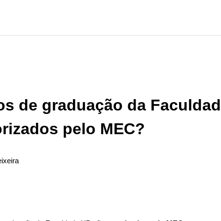
os de graduação da Faculda
orizados pelo MEC?
ixeira
ão seguido por ninguém